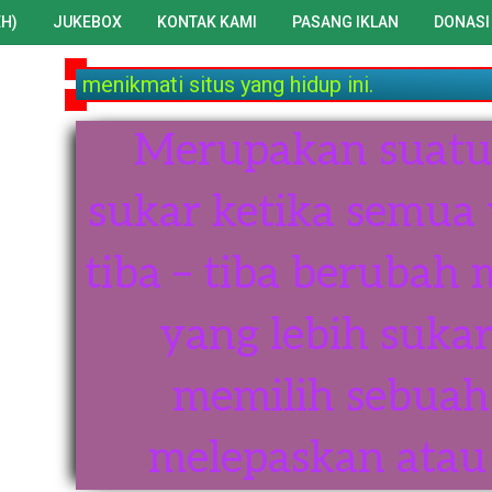
H)
JUKEBOX
KONTAK KAMI
PASANG IKLAN
DONASI
an postingan berbahaya dari penulis-penulis kami. S
Merupakan suatu 
sukar ketika semua
tiba – tiba berubah
yang lebih sukar
memilih sebuah 
melepaskan atau 