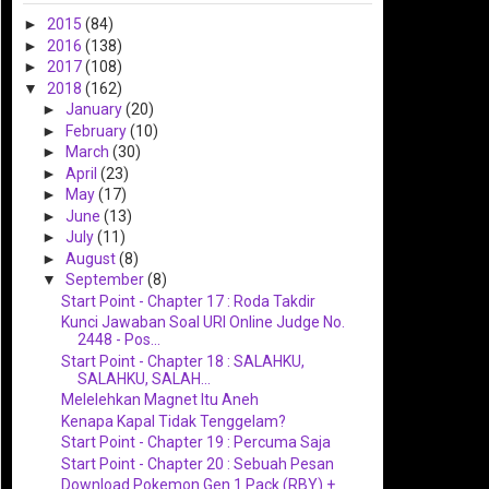
►
2015
(84)
►
2016
(138)
►
2017
(108)
▼
2018
(162)
►
January
(20)
►
February
(10)
►
March
(30)
►
April
(23)
►
May
(17)
►
June
(13)
►
July
(11)
►
August
(8)
▼
September
(8)
Start Point - Chapter 17 : Roda Takdir
Kunci Jawaban Soal URI Online Judge No.
2448 - Pos...
Start Point - Chapter 18 : SALAHKU,
SALAHKU, SALAH...
Melelehkan Magnet Itu Aneh
Kenapa Kapal Tidak Tenggelam?
Start Point - Chapter 19 : Percuma Saja
Start Point - Chapter 20 : Sebuah Pesan
Download Pokemon Gen 1 Pack (RBY) +