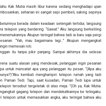
 tahu Kak Mutia masih libur karena sedang menghadapi ujian
mbosankan, seharian ini sangat sepi pembeli, saking sepinya
ebelumnya berada dalam keadaan setengah tertidur, langsung
a telepon yang berdering. “Gawat.” Aku langsung berkeliling
menemukannya. Akupun teringat bahwa tadi ia baru saja pergi
esanan. “Yah, mau bagaimana lagi...” Akupun mengangkat
ingin memesan roti.
ggan itu tanpa pikir panjang. Sampai akhirnya dia selesai
Karena suatu alasan yang mendesak, pelanggan ingin pesanan
pa untuk mencatat apa yang pelanggan itu pesan. “(Apa aku
unya?)”Aku kembali menghampiri telepon rumah yang tadi
n Paman Tedi. Tapi, saat kusadari, Paman Tedi lupa untuk
epon tersebut tergeletak di atas meja. ”(Oh ya, Kak Mutia.
ngangkat gagang telepon dan mendekatkannya ke telingaku.
l telepon untuk memasukkan angka, aku teringat bahwa aku