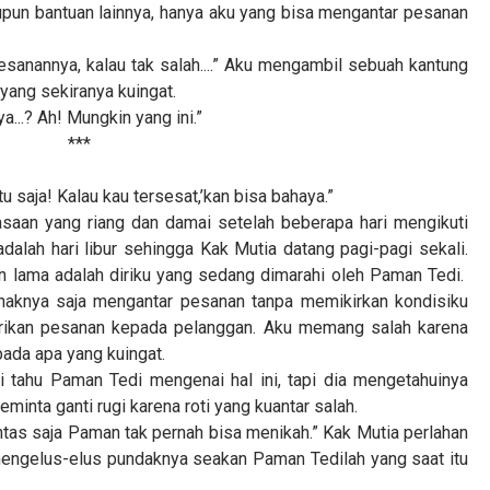
pun bantuan lainnya, hanya aku yang bisa mengantar pesanan
 pesanannya, kalau tak salah....” Aku mengambil sebuah kantung
ang sekiranya kuingat.
ya...? Ah! Mungkin yang ini.”
***
u saja! Kalau kau tersesat,’kan bisa bahaya.”
saan yang riang dan damai setelah beberapa hari mengikuti
adalah hari libur sehingga Kak Mutia datang pagi-pagi sekali.
an lama adalah diriku yang sedang dimarahi oleh Paman Tedi.
naknya saja mengantar pesanan tanpa memikirkan kondisiku
erikan pesanan kepada pelanggan. Aku memang salah karena
ada apa yang kuingat.
 tahu Paman Tedi mengenai hal ini, tapi dia mengetahuinya
nta ganti rugi karena roti yang kuantar salah.
ntas saja Paman tak pernah bisa menikah.” Kak Mutia perlahan
mengelus-elus pundaknya seakan Paman Tedilah yang saat itu