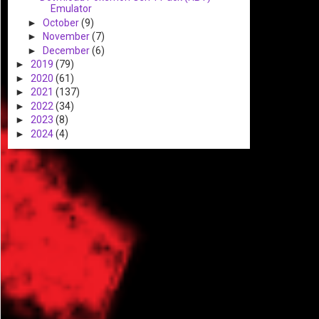
Emulator
►
October
(9)
►
November
(7)
►
December
(6)
►
2019
(79)
►
2020
(61)
►
2021
(137)
►
2022
(34)
►
2023
(8)
►
2024
(4)