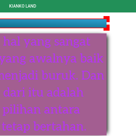
KIANKO LAND
elamat menikmati situs yang hidup ini.
hal yang sangat
 yang awalnya baik
 menjadi buruk. Dan
 dari itu adalah
pilihan antara
tetap bertahan.