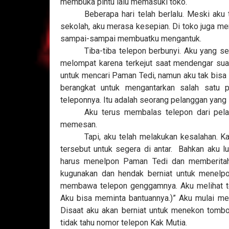
membuka pintu lalu memasuki toko.
Beberapa hari telah berlalu. Meski aku
sekolah, aku merasa kesepian. Di toko juga me
sampai-sampai membuatku mengantuk.
Tiba-tiba telepon berbunyi. Aku yang s
melompat karena terkejut saat mendengar suar
untuk mencari Paman Tedi, namun aku tak bisa 
berangkat untuk mengantarkan salah satu p
teleponnya. Itu adalah seorang pelanggan yang 
Aku terus membalas telepon dari pelan
memesan.
Tapi, aku telah melakukan kesalahan. 
tersebut untuk segera di antar.
Bahkan aku lu
harus menelpon Paman Tedi dan memberitah
kugunakan dan hendak berniat untuk menelpo
membawa telepon genggamnya. Aku melihat tel
Aku bisa meminta bantuannya.)” Aku mulai me
Disaat aku akan berniat untuk menekon tombo
tidak tahu nomor telepon Kak Mutia.