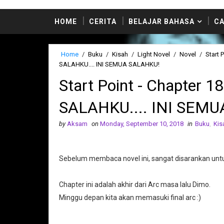
HOME
CERITA
BELAJAR BAHASA
CA
Home
/
Buku
/
Kisah
/
Light Novel
/
Novel
/
Start 
SALAHKU.... INI SEMUA SALAHKU!
Start Point - Chapter 
SALAHKU.... INI SEM
by
Aksam
on
Monday, September 10, 2018
in
Buku
,
Kis
Sebelum membaca novel ini, sangat disarankan u
Chapter ini adalah akhir dari Arc masa lalu Dimo.
Minggu depan kita akan memasuki final arc :)
------------------------------------------------------------------