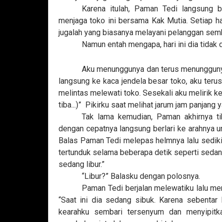
Karena itulah, Paman Tedi langsung be
menjaga toko ini bersama Kak Mutia. Setiap ha
jugalah yang biasanya melayani pelanggan semb
Namun entah mengapa, hari ini dia tidak 
Aku menunggunya dan terus menunggunya
langsung ke kaca jendela besar toko, aku te
melintas melewati toko. Sesekali aku melirik ke
tiba...)”
Pikirku saat melihat jarum jam panjang 
Tak lama kemudian, Paman akhirnya ti
dengan cepatnya langsung berlari ke arahnya un
Balas Paman Tedi melepas helmnya lalu sedi
tertunduk selama beberapa detik seperti sedang 
sedang libur.”
“Libur?” Balasku dengan polosnya.
Paman Tedi berjalan melewatiku lalu me
“Saat ini dia sedang sibuk. Karena sebentar
kearahku sembari tersenyum dan menyipitk