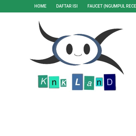
HOME
DAFTAR ISI
FAUCET (NGUMPUL RECE
a bersama kami. Disini kalian bisa menemukan ratus