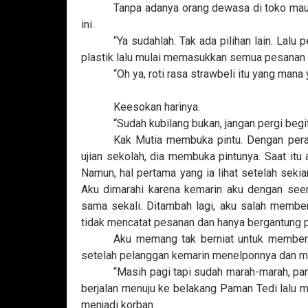
Tanpa adanya orang dewasa di toko mau
ini.
“Ya sudahlah. Tak ada pilihan lain. Lalu
plastik lalu mulai memasukkan semua pesanan y
“Oh ya, roti rasa strawbeli itu yang mana 
Keesokan harinya.
“Sudah kubilang bukan, jangan pergi begit
Kak Mutia membuka pintu. Dengan pera
ujian sekolah, dia membuka pintunya. Saat itu 
Namun, hal pertama yang ia lihat setelah seki
Aku dimarahi karena kemarin aku dengan see
sama sekali. Ditambah lagi, aku salah memb
tidak mencatat pesanan dan hanya bergantung p
Aku memang tak berniat untuk memberi
setelah pelanggan kemarin menelponnya dan memi
“Masih pagi tapi sudah marah-marah, pa
berjalan menuju ke belakang Paman Tedi lalu 
menjadi korban.