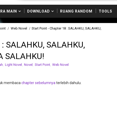
RA MAIN
DOWNLOAD
RUANG RANDOM
TOOLS
Point
/
Web Novel
/
Start Point - Chapter 18 : SALAHKU, SALAHKU,
18 : SALAHKU, SALAHKU,
UA SALAHKU!
ah
,
Light Novel
,
Novel
,
Start Point
,
Web Novel
ntuk membaca
chapter sebelumnya
terlebih dahulu.
-----------------------------------------------------