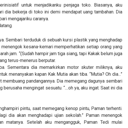
rinisiatif untuk menjadikanku penjaga toko. Biasanya, aku
ri dia bekerja di toko ini demi mendapat uang tambahan. Dia
ari mengajariku caranya.
datang.
. Sembari terduduk di sebuah kursi plastik yang menghadap
rus menengok kesana-kemari memperhatikan setiap orang yang
arah jam. “(Sudah hampir jam tiga siang, tapi Kakak belum juga
yang terus-menerus berputar.
ba. Sementara dia memarkirkan motor skuter miliknya, aku
tuk menanyakan kapan Kak Mutia akan tiba. “Mutia? Oh dia...”
kit membuang pandangannya. Dia memegang dagunya sembari
berusaha mengingat sesuatu. “....oh ya, aku ingat. Saat ini dia
nghampiri pintu, saat memegang kenop pintu, Paman terhenti.
 lagi dia akan menghadapi ujian sekolah.” Paman menengok
an matanya. Setelah aku mengangguk, Paman Tedi mulai