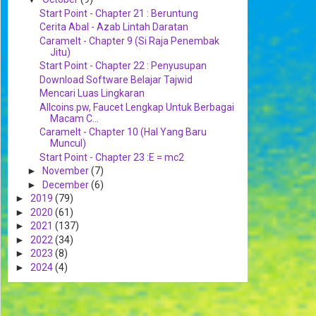
Start Point - Chapter 21 : Beruntung
Cerita Abal - Azab Lintah Daratan
Caramelt - Chapter 9 (Si Raja Penembak
Jitu)
Start Point - Chapter 22 : Penyusupan
Download Software Belajar Tajwid
Mencari Luas Lingkaran
Allcoins.pw, Faucet Lengkap Untuk Berbagai
Macam C...
Caramelt - Chapter 10 (Hal Yang Baru
Muncul)
Start Point - Chapter 23 :E = mc2
►
November
(7)
►
December
(6)
►
2019
(79)
►
2020
(61)
►
2021
(137)
►
2022
(34)
►
2023
(8)
►
2024
(4)