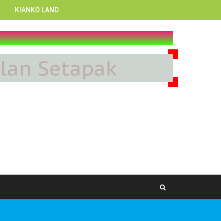
KIANKO LAND
🤚🏼
alan Setapak