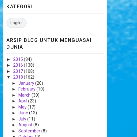
KATEGORI
Logika
ARSIP BLOG UNTUK MENGUASAI
DUNIA
►
2015
(84)
►
2016
(138)
►
2017
(108)
▼
2018
(162)
►
January
(20)
►
February
(10)
►
March
(30)
►
April
(23)
►
May
(17)
►
June
(13)
►
July
(11)
►
August
(8)
►
September
(8)
▼
October
(9)