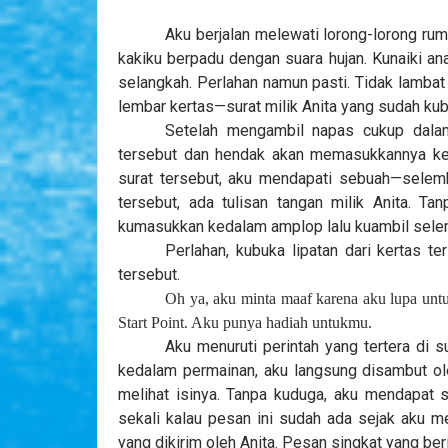
Aku berjalan melewati lorong-lorong rum
kakiku berpadu dengan suara hujan. Kunaiki a
selangkah. Perlahan namun pasti. Tidak lambat
lembar kertas—surat milik Anita yang sudah kub
Setelah mengambil napas cukup dalam
tersebut dan hendak akan memasukkannya k
surat tersebut, aku mendapati sebuah—selemb
tersebut, ada tulisan tangan milik Anita. T
kumasukkan kedalam amplop lalu kuambil selem
Perlahan, kubuka lipatan dari kertas ter
tersebut.
Oh ya, aku minta maaf karena aku lupa untu
Start Point. Aku punya hadiah untukmu.
Aku menuruti perintah yang tertera di s
kedalam permainan, aku langsung disambut ole
melihat isinya. Tanpa kuduga, aku mendapat 
sekali kalau pesan ini sudah ada sejak aku 
yang dikirim oleh Anita. Pesan singkat yang ber