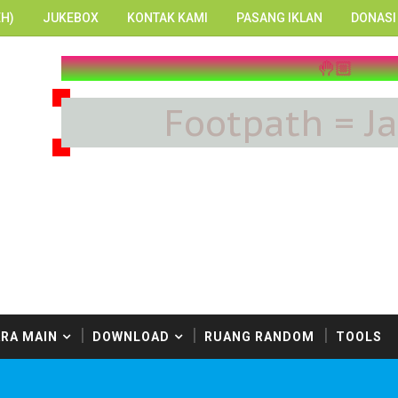
H)
JUKEBOX
KONTAK KAMI
PASANG IKLAN
DONASI
Footpath = J
RA MAIN
DOWNLOAD
RUANG RANDOM
TOOLS