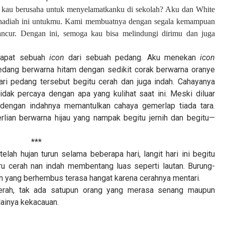
 kau berusaha untuk menyelamatkanku di sekolah? Aku dan White
n hadiah ini untukmu. Kami membuatnya dengan segala kemampuan
ncur. Dengan ini, semoga kau bisa melindungi dirimu dan juga
rdapat sebuah
icon
dari sebuah pedang. Aku menekan
icon
pedang berwarna hitam dengan sedikit corak berwarna oranye
dari pedang tersebut begitu cerah dan juga indah. Cahayanya
dak percaya dengan apa yang kulihat saat ini. Meski diluar
 dengan indahnya memantulkan cahaya gemerlap tiada tara.
rlian berwarna hijau yang nampak begitu jernih dan begitu—
***
etelah hujan turun selama beberapa hari, langit hari ini begitu
ru cerah nan indah membentang luas seperti lautan. Burung-
in yang berhembus terasa hangat karena cerahnya mentari.
cerah, tak ada satupun orang yang merasa senang maupun
ulainya kekacauan.