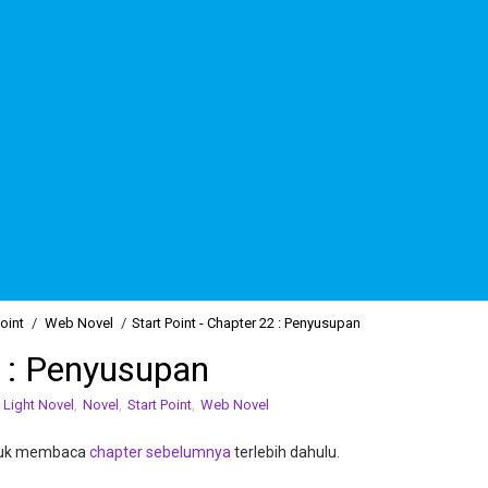
Point
/
Web Novel
/
Start Point - Chapter 22 : Penyusupan
2 : Penyusupan
,
Light Novel
,
Novel
,
Start Point
,
Web Novel
ntuk membaca
chapter sebelumnya
terlebih dahulu.