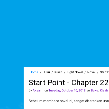
Home
/
Buku
/
Kisah
/
Light Novel
/
Novel
/
Start 
Start Point - Chapter 2
by
Aksam
on
Tuesday, October 16, 2018
in
Buku
,
Kisah
Sebelum membaca novel ini, sangat disarankan u