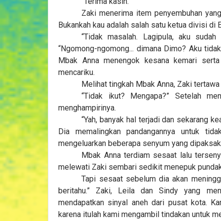
“Terima kasih.”
Zaki menerima item penyembuhan yang 
Bukankah kau adalah salah satu ketua divisi di
“Tidak masalah. Lagipula, aku sudah
“Ngomong-ngomong... dimana Dimo? Aku tidak m
Mbak Anna menengok kesana kemari serta p
mencariku.
Melihat tingkah Mbak Anna, Zaki tertawa 
“Tidak ikut? Mengapa?” Setelah men
menghampirinya.
“Yah, banyak hal terjadi dan sekarang k
Dia memalingkan pandangannya untuk tid
mengeluarkan beberapa senyum yang dipaksak
Mbak Anna terdiam sesaat lalu tersenyum
melewati Zaki sembari sedikit menepuk pundakn
Tapi sesaat sebelum dia akan meninggal
beritahu.” Zaki, Leila dan Sindy yang me
mendapatkan sinyal aneh dari pusat kota. Ka
karena itulah kami mengambil tindakan untuk me