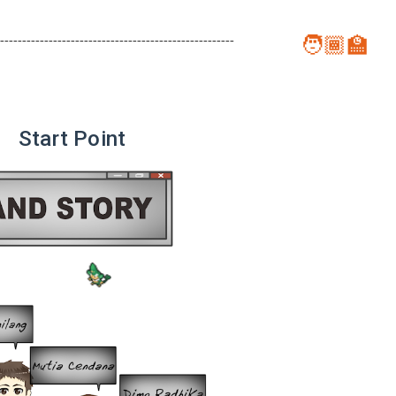
-----------------------------------------------------
Start Point
🧑🏾‍🏫