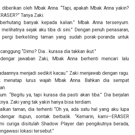
diberikan oleh Mbak Anna. “Tapi, apakah Mbak Anna yakin?
 ERASER?” Tanya Zaki.
 berhutang banyak kepada kalian.” Mbak Anna tersenyum.
elihatnya sejak aku tiba di sini.” Dengan penuh penasaran,
ergi berkeliling taman yang sudah porak-poranda untuk
canggung “Dimo? Dia... kurasa dia takkan ikut.”
dengar jawaban Zaki, Mbak Anna berhenti mencari lalu
eadaannya menjadi sedikit kacau.” Zaki menjawab dengan ragu.
ak menatap lurus wajah Mbak Anna. Bahkan dia sempat
an.
. “Begitu ya, tapi kurasa dia pasti akan tiba.” Dia berjalan
ya. Zaki yang tak yakin hanya bisa terdiam.
kan taman, dia terhenti “Oh ya, ada satu hal yang aku lupa
ndengar itupun, sontak berbalik. “Kemarin, kami—ERASER
mi curiga disitulah Shadow Player dan pengikutnya berada,
ngawasi lokasi tersebut.”