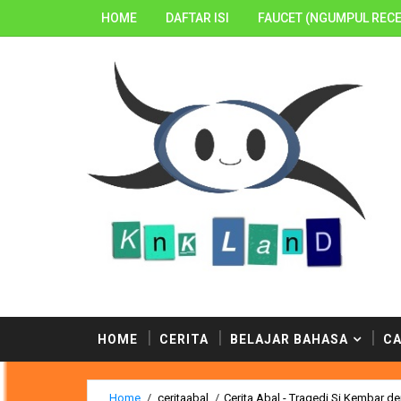
HOME
DAFTAR ISI
FAUCET (NGUMPUL RECE
menemukan ratusan postingan berbahaya dari penulis-
HOME
CERITA
BELAJAR BAHASA
CA
Home
/
ceritaabal
/
Cerita Abal - Tragedi Si Kembar d