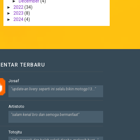
►
December
(4)
►
2022
(34)
►
2023
(8)
►
2024
(4)
ENTAR TERBARU
Josaf
"update-an livery seperti ini selalu bikin motogp13..."
Artistoto
"salam kenal bro dan semoga bermanfaat"
Totojitu