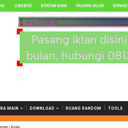
H)
JUKEBOX
KONTAK KAMI
PASANG IKLAN
DONASI
penulis kami. Selamat menikmati situs yang hidup i
Pasang iklan disin
bulan, hubungi 08
RA MAIN
DOWNLOAD
RUANG RANDOM
TOOLS
engan Library