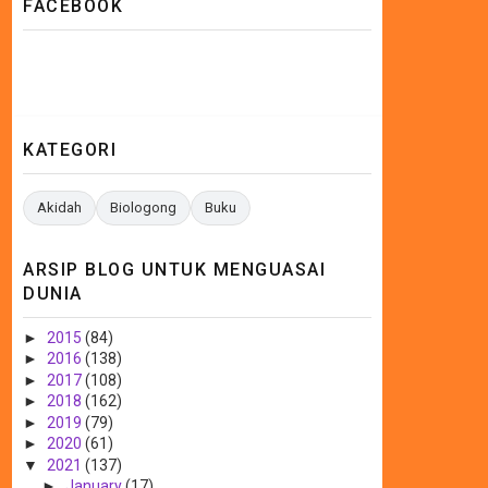
FACEBOOK
KATEGORI
Akidah
Biologong
Buku
ARSIP BLOG UNTUK MENGUASAI
DUNIA
►
2015
(84)
►
2016
(138)
►
2017
(108)
►
2018
(162)
►
2019
(79)
►
2020
(61)
▼
2021
(137)
►
January
(17)