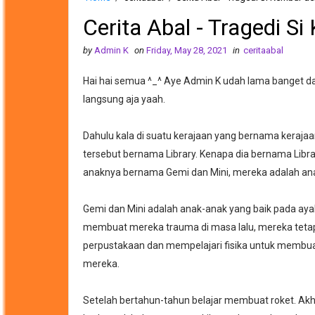
Cerita Abal - Tragedi S
by
Admin K
on
Friday, May 28, 2021
in
ceritaabal
Hai hai semua ^_^ Aye Admin K udah lama banget dari
langsung aja yaah.
Dahulu kala di suatu kerajaan yang bernama keraja
tersebut bernama Library. Kenapa dia bernama Libr
anaknya bernama Gemi dan Mini, mereka adalah an
Gemi dan Mini adalah anak-anak yang baik pada ay
membuat mereka trauma di masa lalu, mereka tetap 
perpustakaan dan mempelajari fisika untuk membuat
mereka.
Setelah bertahun-tahun belajar membuat roket. Akh