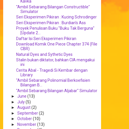
Kavka
"Ambil Sebarang Bilangan Constructible"
Simulator
Seri Eksperimen Pikiran : Kucing Schrodinger
Seri Eksperimen Pikiran : Burdian's Ass
Proyek Penulisan Buku "Buku Tak Berguna"
[Update 2...
Daftar Isi Seri Eksperimen Pikiran
Download Komik One Piece Chapter 374 (File
CBR)
Natural Dyes and Sythetic Dyes
Stalin bukan diktator, bahkan CIA mengakui
ini
Cerita Abal - Tragedi Si Kembar dengan
Library
"Ambil Sebarang Polinomial Berkoefisien
Bilangan B...
"Ambil Sebarang Bilangan Aljabar" Simulator
►
June
(13)
►
July
(5)
►
August
(2)
►
September
(2)
►
October
(10)
►
November
(13)