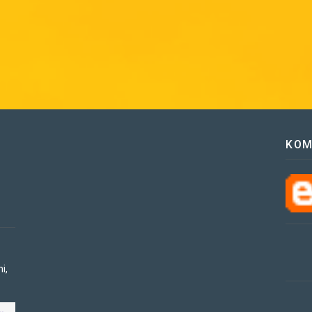
KOM
i,