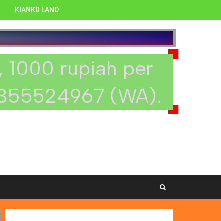
KIANKO LAND
ni.
i, 1000 rupiah per
1355524967 (WA).