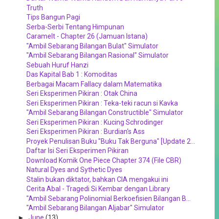
Truth
Tips Bangun Pagi
Serba-Serbi Tentang Himpunan
Caramelt - Chapter 26 (Jamuan Istana)
"Ambil Sebarang Bilangan Bulat" Simulator
"Ambil Sebarang Bilangan Rasional" Simulator
Sebuah Huruf Hanzi
Das Kapital Bab 1 : Komoditas
Berbagai Macam Fallacy dalam Matematika
Seri Eksperimen Pikiran : Otak China
Seri Eksperimen Pikiran : Teka-teki racun si Kavka
"Ambil Sebarang Bilangan Constructible" Simulator
Seri Eksperimen Pikiran : Kucing Schrodinger
Seri Eksperimen Pikiran : Burdian's Ass
Proyek Penulisan Buku "Buku Tak Berguna" [Update 2...
Daftar Isi Seri Eksperimen Pikiran
Download Komik One Piece Chapter 374 (File CBR)
Natural Dyes and Sythetic Dyes
Stalin bukan diktator, bahkan CIA mengakui ini
Cerita Abal - Tragedi Si Kembar dengan Library
"Ambil Sebarang Polinomial Berkoefisien Bilangan B...
"Ambil Sebarang Bilangan Aljabar" Simulator
►
June
(13)