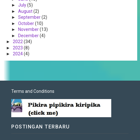
►
July
(5)
►
August
(2)
►
September
(2)
►
October
(10)
►
November
(13)
►
December
(4)
►
2022
(34)
►
2023
(8)
►
2024
(4)
Terms and Conditions
POSTINGAN TERBARU