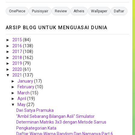
OnePiece
Puisisyair
Review
Atheis
Wallpaper
Daftar
ARSIP BLOG UNTUK MENGUASAI DUNIA
►
2015
(84)
►
2016
(138)
►
2017
(108)
►
2018
(162)
►
2019
(79)
►
2020
(61)
▼
2021
(137)
►
January
(17)
►
February
(10)
►
March
(15)
►
April
(19)
▼
May
(27)
Dwi Satya Pramuka
"Ambil Sebarang Bilangan Asli" Simulator
Determinan Matriks 3x3 dengan Metode Sarrus
Pengkategorian Kata
Daftar Warna-Warna Random Dan Namanya Part 6