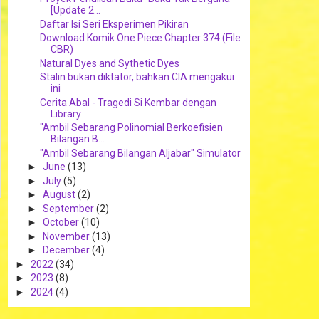
[Update 2...
Daftar Isi Seri Eksperimen Pikiran
Download Komik One Piece Chapter 374 (File
CBR)
Natural Dyes and Sythetic Dyes
Stalin bukan diktator, bahkan CIA mengakui
ini
Cerita Abal - Tragedi Si Kembar dengan
Library
"Ambil Sebarang Polinomial Berkoefisien
Bilangan B...
"Ambil Sebarang Bilangan Aljabar" Simulator
►
June
(13)
►
July
(5)
►
August
(2)
►
September
(2)
►
October
(10)
►
November
(13)
►
December
(4)
►
2022
(34)
►
2023
(8)
►
2024
(4)