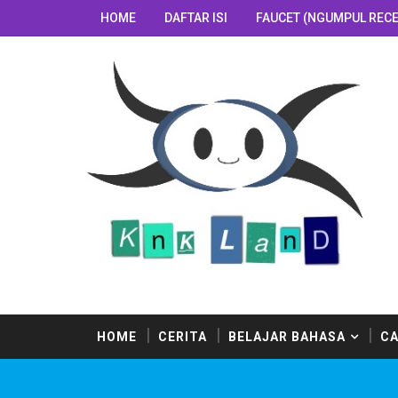
HOME
DAFTAR ISI
FAUCET (NGUMPUL RECE
HOME
CERITA
BELAJAR BAHASA
CA