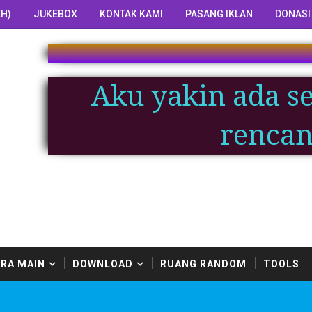
H)
JUKEBOX
KONTAK KAMI
PASANG IKLAN
DONASI
Aku yakin ada s
rencan
RA MAIN
DOWNLOAD
RUANG RANDOM
TOOLS