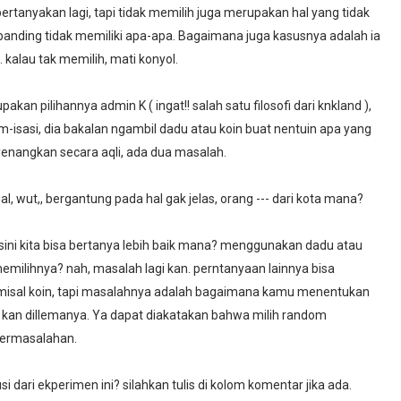
rtanyakan lagi, tapi tidak memilih juga merupakan hal yang tidak
banding tidak memiliki apa-apa. Bagaimana juga kasusnya adalah ia
alau tak memilih, mati konyol.
kan pilihannya admin K ( ingat!! salah satu filosofi dari knkland ),
-isasi, dia bakalan ngambil dadu atau koin buat nentuin apa yang
enyenangkan secara aqli, ada dua masalah.
al, wut,, bergantung pada hal gak jelas, orang --- dari kota mana?
isini kita bisa bertanya lebih baik mana? menggunakan dadu atau
milihnya? nah, masalah lagi kan. perntanyaan lainnya bisa
at, misal koin, tapi masalahnya adalah bagaimana kamu menentukan
 kan dillemanya. Ya dapat diakatakan bahwa milih random
permasalahan.
dari ekperimen ini? silahkan tulis di kolom komentar jika ada.