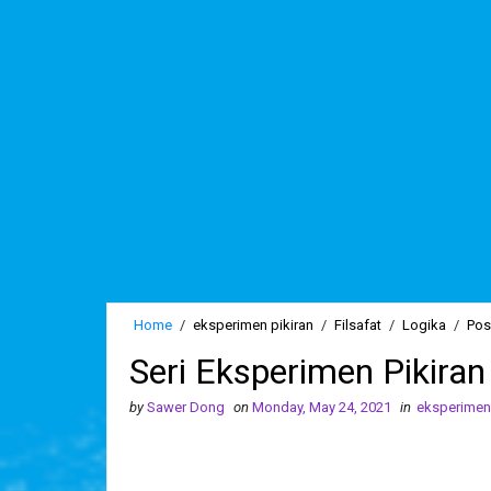
Home
/
eksperimen pikiran
/
Filsafat
/
Logika
/
Pos
Seri Eksperimen Pikiran 
by
Sawer Dong
on
Monday, May 24, 2021
in
eksperimen 