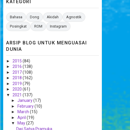
KATEGORI
Bahasa
Dong
Akidah
Agnostik
Posingkat
ROM
Instagram
ARSIP BLOG UNTUK MENGUASAI
DUNIA
►
2015
(84)
►
2016
(138)
►
2017
(108)
►
2018
(162)
►
2019
(79)
►
2020
(61)
▼
2021
(137)
►
January
(17)
►
February
(10)
►
March
(15)
►
April
(19)
▼
May
(27)
Dwi Satya Pramuka