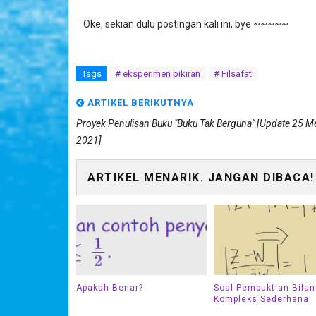
Oke, sekian dulu postingan kali ini, bye ~~~~~
Tags
# eksperimen pikiran
# Filsafat
ARTIKEL BERIKUTNYA
Proyek Penulisan Buku "Buku Tak Berguna" [Update 25 M
2021]
ARTIKEL MENARIK. JANGAN DIBACA!
Apakah Benar?
Soal Pembuktian Bila
Kompleks Sederhana