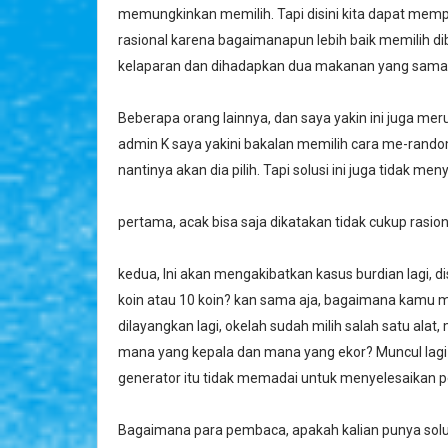
memungkinkan memilih. Tapi disini kita dapat mempe
rasional karena bagaimanapun lebih baik memilih di
kelaparan dan dihadapkan dua makanan yang sama. k
Beberapa orang lainnya, dan saya yakin ini juga merupa
admin K saya yakini bakalan memilih cara me-random
nantinya akan dia pilih. Tapi solusi ini juga tidak m
pertama, acak bisa saja dikatakan tidak cukup rasion
kedua, Ini akan mengakibatkan kasus burdian lagi, d
koin atau 10 koin? kan sama aja, bagaimana kamu me
dilayangkan lagi, okelah sudah milih salah satu al
mana yang kepala dan mana yang ekor? Muncul lagi
generator itu tidak memadai untuk menyelesaikan 
Bagaimana para pembaca, apakah kalian punya solusi 