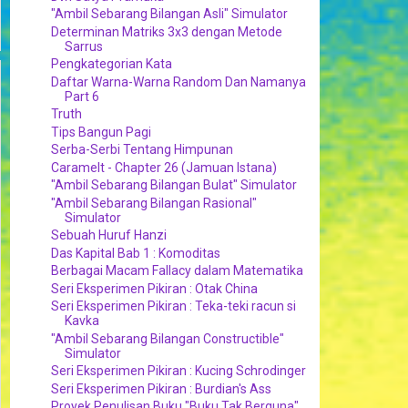
"Ambil Sebarang Bilangan Asli" Simulator
Determinan Matriks 3x3 dengan Metode
Sarrus
Pengkategorian Kata
Daftar Warna-Warna Random Dan Namanya
Part 6
Truth
Tips Bangun Pagi
Serba-Serbi Tentang Himpunan
Caramelt - Chapter 26 (Jamuan Istana)
"Ambil Sebarang Bilangan Bulat" Simulator
"Ambil Sebarang Bilangan Rasional"
Simulator
Sebuah Huruf Hanzi
Das Kapital Bab 1 : Komoditas
Berbagai Macam Fallacy dalam Matematika
Seri Eksperimen Pikiran : Otak China
Seri Eksperimen Pikiran : Teka-teki racun si
Kavka
"Ambil Sebarang Bilangan Constructible"
Simulator
Seri Eksperimen Pikiran : Kucing Schrodinger
Seri Eksperimen Pikiran : Burdian's Ass
Proyek Penulisan Buku "Buku Tak Berguna"