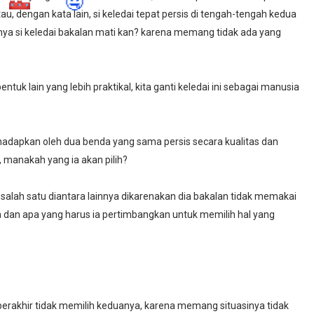
tau, dengan kata lain, si keledai tepat persis di tengah-tengah kedua
nya si keledai bakalan mati kan? karena memang tidak ada yang
🤤
ntuk lain yang lebih praktikal, kita ganti keledai ini sebagai manusia
adapkan oleh dua benda yang sama persis secara kualitas dan
, manakah yang ia akan pilih?
h salah satu diantara lainnya dikarenakan dia bakalan tidak memakai
a dan apa yang harus ia pertimbangkan untuk memilih hal yang
rakhir tidak memilih keduanya, karena memang situasinya tidak