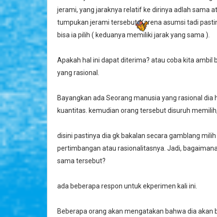
jerami, yang jaraknya relatif ke dirinya adlah sama a
tumpukan jerami tersebut. Karena asumsi tadi pasti
bisa ia pilih ( keduanya memiliki jarak yang sama ).
Apakah hal ini dapat diterima? atau coba kita ambil be
yang rasional.
Bayangkan ada Seorang manusia yang rasional dia h
kuantitas. kemudian orang tersebut disuruh memilih
disini pastinya dia gk bakalan secara gamblang mili
pertimbangan atau rasionalitasnya. Jadi, bagaiman
sama tersebut?
ada beberapa respon untuk ekperimen kali ini.
Beberapa orang akan mengatakan bahwa dia akan be