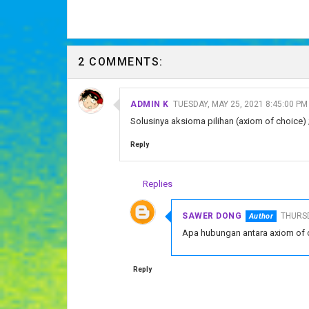
2 COMMENTS:
ADMIN K
TUESDAY, MAY 25, 2021 8:45:00 PM
Solusinya aksioma pilihan (axiom of choice) 
Reply
Replies
SAWER DONG
THURSD
Apa hubungan antara axiom of c
Reply