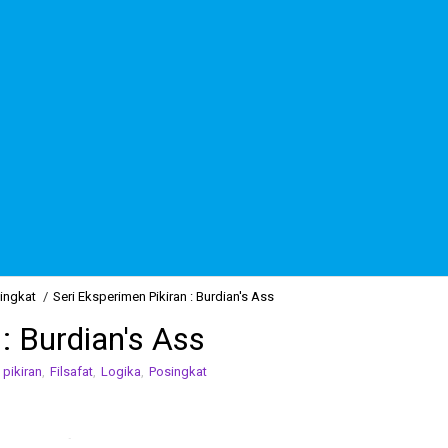
ingkat
/
Seri Eksperimen Pikiran : Burdian's Ass
: Burdian's Ass
pikiran
,
Filsafat
,
Logika
,
Posingkat