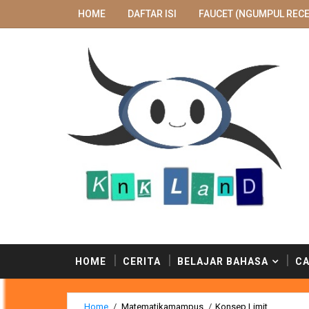
HOME
DAFTAR ISI
FAUCET (NGUMPUL RECE
HOME
CERITA
BELAJAR BAHASA
CA
Home
/
Matematikamampus
/
Konsep Limit