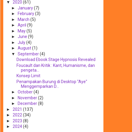
▼
2020
(61)
►
January
(7)
►
February
(3)
►
March
(5)
►
April
(9)
►
May
(5)
►
June
(9)
►
July
(4)
►
August
(1)
▼
September
(4)
Download Ebook Stage Hypnosis Revealed
Foucault dan Kritik : Kant, Humanisme, dan
pengeta...
Konsep Limit
Penampakan Burung di Desktop "Aye"
Menggemparkan D...
►
October
(4)
►
November
(2)
►
December
(8)
►
2021
(137)
►
2022
(34)
►
2023
(8)
►
2024
(4)