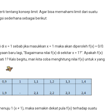
rti tentang konsep limit. Agar bisa memahami limit dari suatu
si sederhana sebagai berikut:
 di x = 1 sebab jika masukkan x = 1 maka akan diperoleh f(x) = 0/0.
an baru lagi, "Bagaimana nilai f(x) di sekitar x = 1?". Apakah f(x)
ti 1? Kalo begitu, mari kita coba menghitung nilai f(x) untuk x yang
 menuju 1 (x ≠ 1), maka semakin dekat pula f(x) terhadap suatu