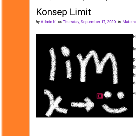
Konsep Limit
by
Admin K
on
Thursday, September 17, 2020
in
Matem
H
l
p
l
b
d
a
🔳