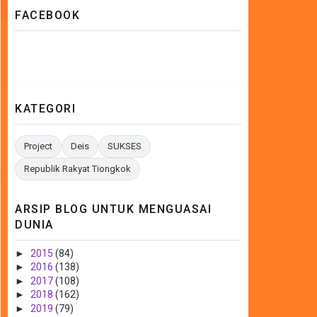
FACEBOOK
KATEGORI
Project
Deis
SUKSES
Republik Rakyat Tiongkok
ARSIP BLOG UNTUK MENGUASAI
DUNIA
►
2015
(84)
►
2016
(138)
►
2017
(108)
►
2018
(162)
►
2019
(79)