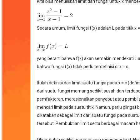
Kita bisa menuliskan limit dari fungsi untuk x mende
Secara umum, limit fungsi f(x) adalah L pada titik x =
yang berarti bahwa f(x) akan semakin mendekati L ap
bahwa fungsi f(x) tidak perlu terdefinisi di x = c.
Itulah definisi dari limit suatu fungsi pada x = c (de
dari suatu fungsi memang sedikit susah dan terdapa
pemfaktoran, merasionalkan penyebut atau pembilan
mencari limit pada suatu titik. Namun, perlu diingat 
dikatakan sebagai limit dari suatu fungsi pada suatu
tersebut. Pembuktian limit serta berbagai macam hal 
Okeh, itulah sedikit pembahasan mengenai limit. Nant