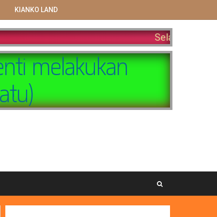
KIANKO LAND
Selamat datang di KnK Land. Ma
enti melakukan
atu)