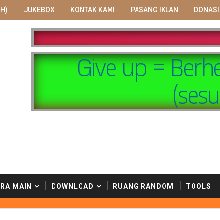
H)
JUKEBOX
KONTAK KAMI
PASANG IKLAN
DONASI
Give up = Berh
(sesu
RA MAIN
DOWNLOAD
RUANG RANDOM
TOOLS