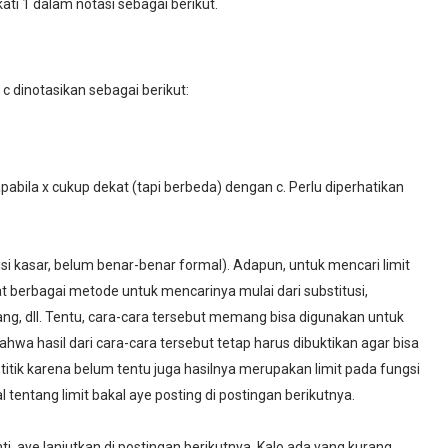
kati 1 dalam notasi sebagai berikut.
 c dinotasikan sebagai berikut:
abila x cukup dekat (tapi berbeda) dengan c. Perlu diperhatikan
finisi kasar, belum benar-benar formal). Adapun, untuk mencari limit
t berbagai metode untuk mencarinya mulai dari substitusi,
g, dll. Tentu, cara-cara tersebut memang bisa digunakan untuk
bahwa hasil dari cara-cara tersebut tetap harus dibuktikan agar bisa
 titik karena belum tentu juga hasilnya merupakan limit pada fungsi
tentang limit bakal aye posting di postingan berikutnya.
i, aye lanjutkan di postingan berikutnya. Kalo ada yang kurang