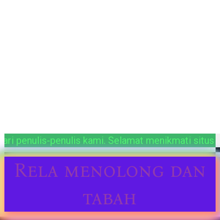
kan ratusan postingan berbahaya dari penulis-penul
Rela menolong dan
tabah