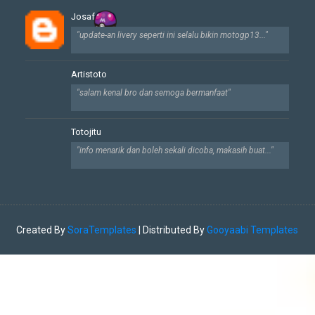
Josaf
"update-an livery seperti ini selalu bikin motogp13..."
Artistoto
"salam kenal bro dan semoga bermanfaat"
Totojitu
"info menarik dan boleh sekali dicoba, makasih buat..."
Created By
SoraTemplates
| Distributed By
Gooyaabi Templates