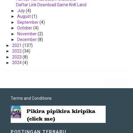
Daftar Link Download Game KnK Land
►
July
(4)
►
August
(1)
►
September
(4)
►
October
(4)
►
November
(2)
►
December
(8)
►
2021
(137)
►
2022
(34)
►
2023
(8)
►
2024
(4)
Terms and Conditions
POSTINGAN TERBARU