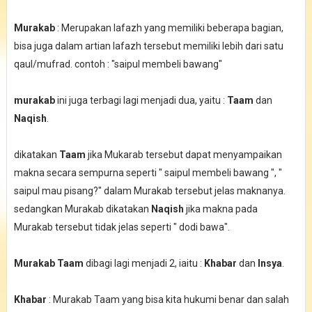
Murakab
: Merupakan lafazh yang memiliki beberapa bagian,
bisa juga dalam artian lafazh tersebut memiliki lebih dari satu
qaul/mufrad. contoh : "saipul membeli bawang"
murakab
ini juga terbagi lagi menjadi dua, yaitu :
Taam
dan
Naqish
.
dikatakan
Taam
jika Mukarab tersebut dapat menyampaikan
makna secara sempurna seperti " saipul membeli bawang ", "
saipul mau pisang?" dalam Murakab tersebut jelas maknanya.
sedangkan Murakab dikatakan
Naqish
jika makna pada
Murakab tersebut tidak jelas seperti " dodi bawa".
Murakab Taam
dibagi lagi menjadi 2, iaitu :
Khabar
dan
Insya
.
Khabar
: Murakab Taam yang bisa kita hukumi benar dan salah