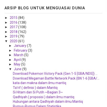
ARSIP BLOG UNTUK MENGUASAI DUNIA
►
2015
(84)
►
2016
(138)
►
2017
(108)
►
2018
(162)
►
2019
(79)
▼
2020
(61)
►
January
(7)
►
February
(3)
►
March
(5)
►
April
(9)
►
May
(5)
▼
June
(9)
Download Pokemon Victory Pack (Gen 1-5 [GBA/NDS]) ...
Download Megaman Battle Network Pack (BN 1-6 [GBA/...
kata dan makna dalam ilmu mantiq
Ta'rif ( definisi ) dalam Mantiq
Si Hitam dan Si Putih ~Bagian 3~
Qadhiyah ( proposisi ) dalam ilmu mantiq
Hubungan antara Qadhiyah dalam ilmu Mantiq
Rumus-Rumus Dalam Statistika