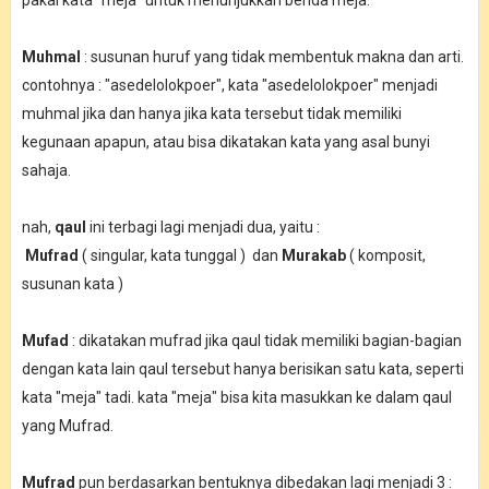
pakai kata "meja" untuk menunjukkan benda meja.
Muhmal
: susunan huruf yang tidak membentuk makna dan arti.
contohnya : "asedelolokpoer", kata "asedelolokpoer" menjadi
muhmal jika dan hanya jika kata tersebut tidak memiliki
kegunaan apapun, atau bisa dikatakan kata yang asal bunyi
sahaja.
nah,
qaul
ini terbagi lagi menjadi dua, yaitu :
Mufrad
( singular, kata tunggal ) dan
Murakab
( komposit,
susunan kata )
Mufad
: dikatakan mufrad jika qaul tidak memiliki bagian-bagian
dengan kata lain qaul tersebut hanya berisikan satu kata, seperti
kata "meja" tadi. kata "meja" bisa kita masukkan ke dalam qaul
yang Mufrad.
Mufrad
pun berdasarkan bentuknya dibedakan lagi menjadi 3 :