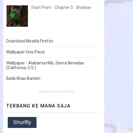
Start Point - Chapter 5 : Shadow
Download Mozilla Firefox
Wallpaper One Piece
Wallpaper - Alabama Hills, Sierra Nevadas
(California, U.S.)
Batik Khas Banten
powered by
Surfing Waves
TERBANG KE MANA SAJA
Shurffly