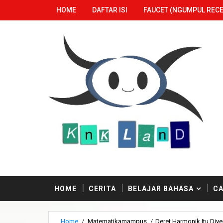
HOME
DAFTAR ISI
FAUCET (NGUMPUL RECE
HOME
CERITA
BELAJAR BAHASA
CA
Home
/
Matematikamampus
/
Deret Harmonik Itu Div