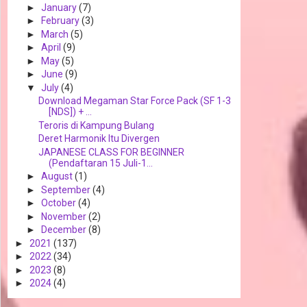
►
January
(7)
►
February
(3)
►
March
(5)
►
April
(9)
►
May
(5)
►
June
(9)
▼
July
(4)
Download Megaman Star Force Pack (SF 1-3
[NDS]) + ...
Teroris di Kampung Bulang
Deret Harmonik Itu Divergen
JAPANESE CLASS FOR BEGINNER
(Pendaftaran 15 Juli-1...
►
August
(1)
►
September
(4)
►
October
(4)
►
November
(2)
►
December
(8)
►
2021
(137)
►
2022
(34)
►
2023
(8)
►
2024
(4)