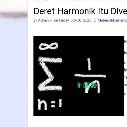
Deret Harmonik Itu Div
by
Admin K
on
Friday, July 03, 2020
in
Matematikamam
H
k
d
l
t
s
d
👨🏾‍🎤