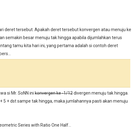
i deret tersebut. Apakah deret tersebut konvergen atau menuju ke
dan semakin besar menuju tak hingga apabila dijumlahkan terus
ntang tamu kita hari ini, yang pertama adalah si contoh deret
ers...
wa si Mr. SoNN ini
konvergen ke -1/12
divergen menuju tak hingga.
 + 4 + 5 + dst sampe tak hingga, maka jumlahannya pasti akan menuju
eometric Series with Ratio One Half...