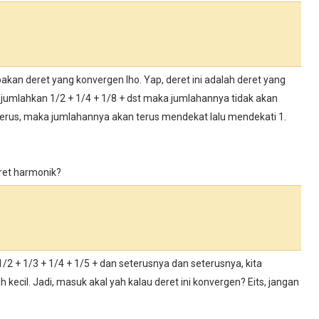
pakan deret yang konvergen lho. Yap, deret ini adalah deret yang
ta jumlahkan 1/2 + 1/4 + 1/8 + dst maka jumlahannya tidak akan
erus, maka jumlahannya akan terus mendekat lalu mendekati 1.
deret harmonik?
 1/2 + 1/3 + 1/4 + 1/5 + dan seterusnya dan seterusnya, kita
 kecil. Jadi, masuk akal yah kalau deret ini konvergen? Eits, jangan