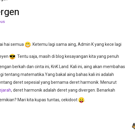
ergen
pus
ai hai semua
. Ketemu lagi sama aing, Admin K yang kece lagi
eyen
. Tentu saja, masih di blog kesayangan kita yang penuh
engan berkah dan cinta ini, KnK Land. Kali ini, aing akan membahas
agi tentang matematika.Yang bakal aing bahas kali ini adalah
entang deret sepesial yang bernama deret harmonik. Menurut
ejarah
, deret harmonik adalah deret yang divergen. Benarkah
emikian? Mari kita kupas tuntas, cekidoot
.