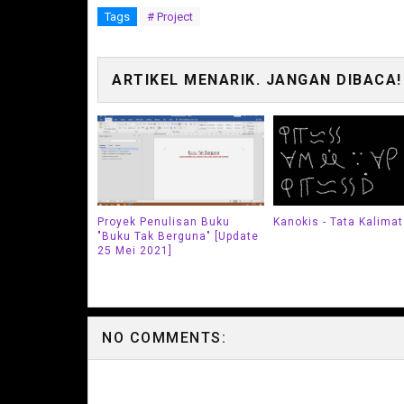
Tags
# Project
ARTIKEL MENARIK. JANGAN DIBACA!
Proyek Penulisan Buku
Kanokis - Tata Kalimat
"Buku Tak Berguna" [Update
25 Mei 2021]
NO COMMENTS: