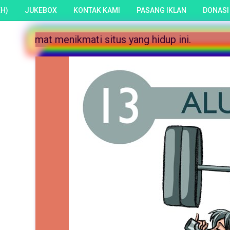
H)
JUKEBOX
KONTAK KAMI
PASANG IKLAN
DONASI
stingan berbahaya dari penulis-penulis kami. Selam