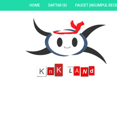
HOME
DAFTAR ISI
FAUCET (NGUMPUL RECE
sama kami. Disini kalian bisa menemukan ratusan po