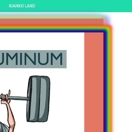
KIANKO LAND
at menikmati situs yang hidup ini.