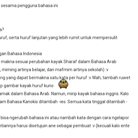
n sesama pengguna bahasa ini
a?
ruf, serta huruf lanjutan yang lebih rumit untuk mempersulit
gan Bahasa Indonesia
bah makna sesuai perubahan kayak Sharaf dalam Bahasa Arab
, miming artinya belajar, dan mafmim artinya sekolah) :v
ang yang dapat bermakna satu kata per huruf :v Wah, tambah ruwet
ip gambar kayak huruf kuno
jamak dalam Bahasa Arab. Namun, mirip kayak bahasa inggris. Kalo
alam Bahasa Kanokis ditambah -ies. Semua kata tinggal ditambah -
 bisa ngerubah bahasa ini atau nambah kata dengan cara ngelapor
tiannya harus disetujuin ane sebagai pembuat :v (kecuali kalo ente