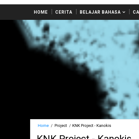
HOME
CERITA
BELAJAR BAHASA
CA
Home
/
Project
/
KNK Project - Kanokis
KNK Project - Kanokis