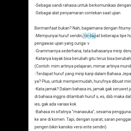
-Sebagai sandi rahasia untuk berkomunikasi denga
-Sebagai alat penyamaran contekan saat ujian
Bermanfaat bukan? Nah, bagaimana dengan fiturny
-Mempunyai huruf sendiri, terdapat beberapa tipe hu
pengawas ujian yang curiga :v
💇🏼‍♀️
-Grammarnya sederhana, tata bahasanya mirip den
-Katanya kayak bisa berubah gitu terus bisa beru
(Contoh: mim artinya pelajaran, mimar artinya murid
-Terdapat huruf yang mirip kanji dalam Bahasa Jep
ya? Plus, untuk mempermudah, hurufnya dibuat mir
-Kata jamak? Dalam bahasa ini, jamak gak seruwet 
di bahasa inggris ditambah huruf s, es, dsb maka d
ies, gak ada variasi kok
-Bahasa ini sifatnya "manasuka", sesama pengguna
ke ane di komen. Tapi, dengan syarat, saran penggan
pengen bikin kanokis versi ente sendiri)