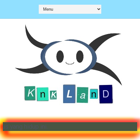
lis-penulis kami. Selamat menikmati situs yang hid