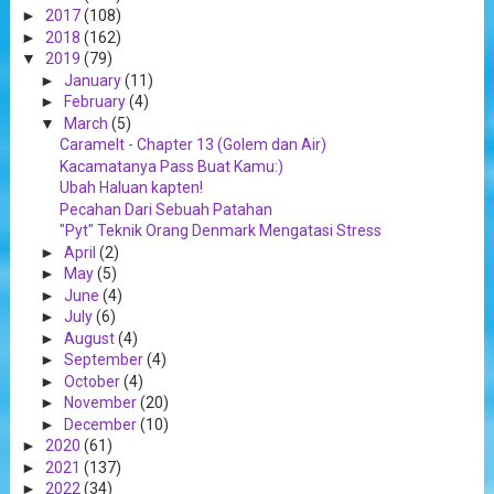
►
2017
(108)
►
2018
(162)
▼
2019
(79)
►
January
(11)
►
February
(4)
▼
March
(5)
Caramelt - Chapter 13 (Golem dan Air)
Kacamatanya Pass Buat Kamu:)
Ubah Haluan kapten!
Pecahan Dari Sebuah Patahan
"Pyt" Teknik Orang Denmark Mengatasi Stress
►
April
(2)
►
May
(5)
►
June
(4)
►
July
(6)
►
August
(4)
►
September
(4)
►
October
(4)
►
November
(20)
►
December
(10)
►
2020
(61)
►
2021
(137)
►
2022
(34)