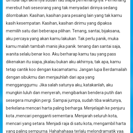
dimulai tapi akhirnya sudah tau siapa pemenangnya. Pemenang
merebut hati seseorang yang tak menyadari dirinya sedang
dilombakan. Kasihan, kasihan para pesaing lain yang tak kamu
kasih kesempatan. Kasihan, kasihan dirimu yang dipaksa
memilih satu dari beberapa pilihan. Tenang, santai, bijaksana,
aku percaya yang akan kamu lakukan. Tak perlu panik, muka
kamu malah tambah manis jika panik. tenang dan santai saja,
wanita selalu benar koo. Aku berharap kamu tau yang pass
dikenakan itu siapa, jikalau bukan aku akhirnya, tak apa, kamu
tetap cantik koo dengan kacamatamu. Jangan lupa Berdamailah
dengan sibukmu dan menjauhlah dari apa yang
mengganggumu. Jika salah satunya aku, katakanlah, aku
mungkin luluh dan menyerah, mengibarkan bendera putih dan
sesegera mungkin pergi. Sampai jumpa, sudah tiba waktunya,
berkelana mencari harta paling berharga. Menjelajah ke penjuru
kota ,mencari pengganti sementara. Menjarah seluruh kota,
mencari yang setara. Menjadi raja di satu kota, mengambil harta
yang paling sempurna. Hahahahaaa terlalu melondramatik yaa.