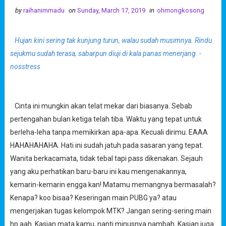
by
raihanimmadu
on
Sunday, March 17, 2019
in
ohmongkosong
Hujan kini sering tak kunjung turun, walau sudah musimnya. Rindu
sejukmu sudah terasa, sabarpun diuji di kala panas menerjang. -
nosstress
Cinta ini mungkin akan telat mekar dari biasanya. Sebab
pertengahan bulan ketiga telah tiba. Waktu yang tepat untuk
berleha-leha tanpa memikirkan apa-apa. Kecuali dirimu. EAAA
HAHAHAHAHA. Hati ini sudah jatuh pada sasaran yang tepat.
Wanita berkacamata, tidak tebal tapi pass dikenakan. Sejauh
yang aku perhatikan baru-baru ini kau mengenakannya,
kemarin-kemarin engga kan! Matamu memangnya bermasalah?
Kenapa? koo bisaa? Keseringan main PUBG ya? atau
mengerjakan tugas kelompok MTK? Jangan sering-sering main
hp aah. Kasian mata kamu, nanti minusnya nambah. Kasian juga