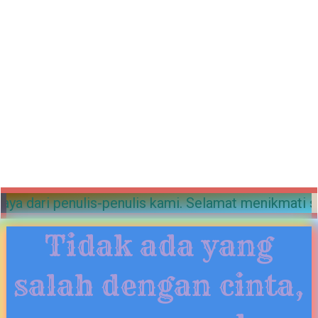
 bisa menemukan ratusan postingan berbahaya dari p
Tidak ada yang
salah dengan cinta,