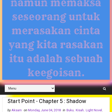
namun memaksa
seseorang untuk
merasakan cinta
yang kita rasakan
itu adalah sebuah
keegoisan.
Start Point - Chapter 5 : Shadow
by
Aksam
on
Monday, June 04, 2018
in
Buku
,
Kisah
,
Light Novel
,