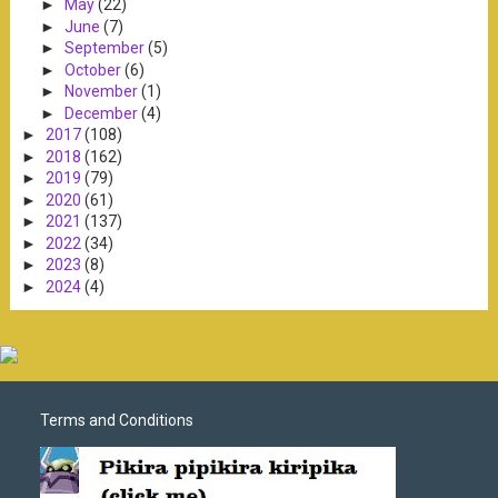
►
May
(22)
►
June
(7)
►
September
(5)
►
October
(6)
►
November
(1)
►
December
(4)
►
2017
(108)
►
2018
(162)
►
2019
(79)
►
2020
(61)
►
2021
(137)
►
2022
(34)
►
2023
(8)
►
2024
(4)
Terms and Conditions