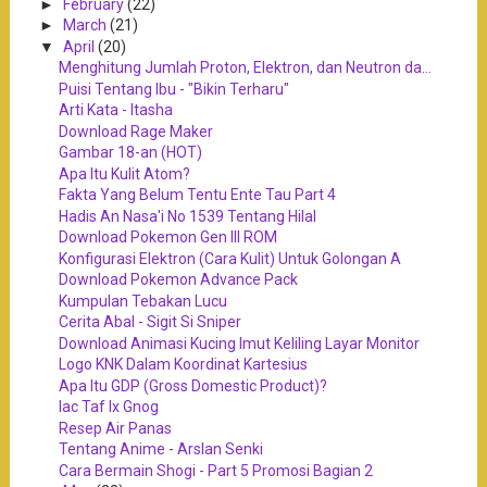
►
February
(22)
►
March
(21)
▼
April
(20)
Menghitung Jumlah Proton, Elektron, dan Neutron da...
Puisi Tentang Ibu - "Bikin Terharu"
Arti Kata - Itasha
Download Rage Maker
Gambar 18-an (HOT)
Apa Itu Kulit Atom?
Fakta Yang Belum Tentu Ente Tau Part 4
Hadis An Nasa'i No 1539 Tentang Hilal
Download Pokemon Gen III ROM
Konfigurasi Elektron (Cara Kulit) Untuk Golongan A
Download Pokemon Advance Pack
Kumpulan Tebakan Lucu
Cerita Abal - Sigit Si Sniper
Download Animasi Kucing Imut Keliling Layar Monitor
Logo KNK Dalam Koordinat Kartesius
Apa Itu GDP (Gross Domestic Product)?
Iac Taf Ix Gnog
Resep Air Panas
Tentang Anime - Arslan Senki
Cara Bermain Shogi - Part 5 Promosi Bagian 2