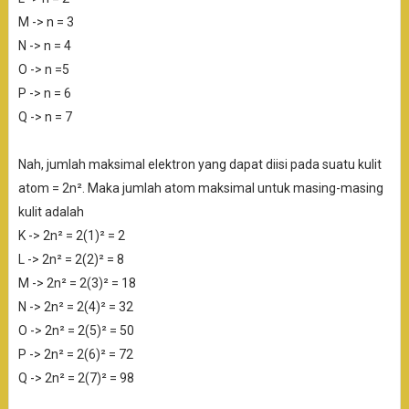
M -> n = 3
N -> n = 4
O -> n =5
P -> n = 6
Q -> n = 7
Nah, jumlah maksimal elektron yang dapat diisi pada suatu kulit
atom = 2n². Maka jumlah atom maksimal untuk masing-masing
kulit adalah
K -> 2n² = 2(1)² = 2
L -> 2n² = 2(2)² = 8
M -> 2n² = 2(3)² = 18
N -> 2n² = 2(4)² = 32
O -> 2n² = 2(5)² = 50
P -> 2n² = 2(6)² = 72
Q -> 2n² = 2(7)² = 98