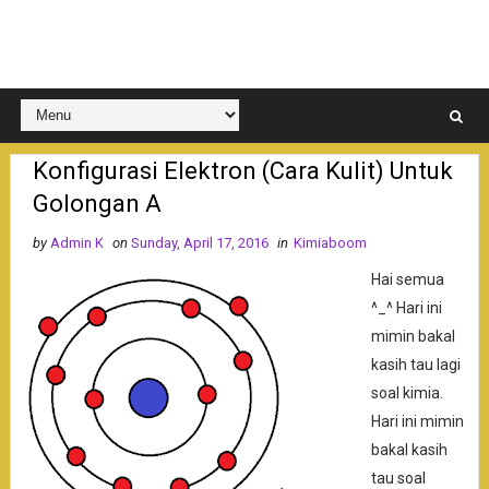
Konfigurasi Elektron (Cara Kulit) Untuk
Golongan A
by
Admin K
on
Sunday, April 17, 2016
in
Kimiaboom
Hai semua
^_^ Hari ini
mimin bakal
kasih tau lagi
soal kimia.
Hari ini mimin
bakal kasih
tau soal