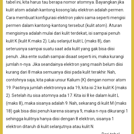
tabel ini, kita harus tau berapa nomor atomnya. Bayangkan jika
kulit atom adalah kantong kosong lalu elektron adalah permen.
Cara membuat konfigurasi elektron yakni sama seperti mengisi
permen dalam kantong-kantong tersebut (kulit atom). Aturan
mengisinya adalah mulai dari kulit terdekat, isi sampai penuh
kulit K (kulit K maks 2). Lalu selanjut kulit L (maks 8), dan
seterusnya sampai suatu saat ada kulit yang gak bisa diisi
penuh. Jika ente sudah sampai disaat seperti ini, maka kurangi
jumlah n-nya. Jika seandainya elektron yang masih belum diisi
kurang dari 8 maka semuanya diisi pada kulit terakhir. Nah,
contohnya saja, kita pakai unsur Kalium (K) dengan nomor atom
19. Pastinya jumlah elektronnya ada 19, kita isi 2 ke kulit K (maks
2). Setelah itu sisa atomnya ada 17. Kita isi 8 ke dalam kulit L
(maks 8), maka sisanya adalah 9. Nah, sekarang di kulit M (maks
18) gak bisa diisi penuh karena sisanya 9, maka n-nya dikurangi 1
sehingga kulitnya hanya diisi dengan 8 elektron, sisanya 1
elektron ditaruh di kulit selanjutnya atau kulit N.