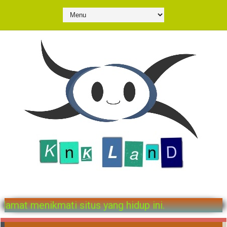
i penulis-penulis kami. Selamat menikmati situs ya