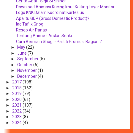
Cerita Abal - Sigit Si Sniper
Download Animasi Kucing Imut Keliling Layar Monitor
Logo KNK Dalam Koordinat Kartesius
Apa Itu GDP (Gross Domestic Product)?
Iac Taf Ix Gnog
Resep Air Panas
Tentang Anime - Arslan Senki
Cara Bermain Shogi - Part 5 Promosi Bagian 2
►
May
(22)
►
June
(7)
►
September
(5)
►
October
(6)
►
November
(1)
►
December
(4)
►
2017
(108)
►
2018
(162)
►
2019
(79)
►
2020
(61)
►
2021
(137)
►
2022
(34)
►
2023
(8)
►
2024
(4)