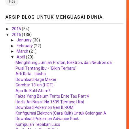
Tips
ARSIP BLOG UNTUK MENGUASAI DUNIA
►
2015
(84)
▼
2016
(138)
►
January
(30)
►
February
(22)
►
March
(21)
▼
April
(20)
Menghitung Jumlah Proton, Elektron, dan Neutron da...
Puisi Tentang Ibu - "Bikin Terharu"
Arti Kata - Itasha
Download Rage Maker
Gambar 18-an (HOT)
Apa Itu Kulit Atom?
Fakta Yang Belum Tentu Ente Tau Part 4
Hadis An Nasa'i No 1539 Tentang Hilal
Download Pokemon Gen III ROM
Konfigurasi Elektron (Cara Kulit) Untuk Golongan A
Download Pokemon Advance Pack
Kumpulan Tebakan Lucu