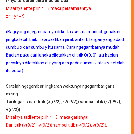
r-nya terserah ente mau berapa
Misalnya ente pilih r = 3 maka persamaannya
x² + y² = 9
(Bagi yang ngegambarnya di kertas secara manual, gunakan
jangka lebih baik. Tapi pastikan jarak antar bilangan yang ada di
sumbu x dan sumbu y itu sama. Cara ngegambarnya mudah.
Bagian paku dari jangka diletakkan di titik O(0, 0) lalu bagian
pensilnya diletakkan di r yang ada pada sumbu x atau y, setelah
itu putar)
Setelah ngegambar lingkaran waktunya ngegambar garis
miring.
Tarik garis dari titik (√(r²/2), -√(r²/2)) sampai titik (-√(r²/2),
√(r²/2)).
Misalnya tadi ente pilih r = 3, maka garisnya:
Dari titik (√(9/2), -√(9/2)) sampai titik (-√(9/2), √(9/2)).